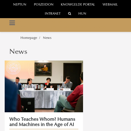
NEPTUN
POSZEIDON
KNOWGELDE PORTAL
WEBMAIL
INTRANET
HUN
INSTITUTE OF THE INFORMATION SOCIETY
UNESCO Chair on Digital Platforms for Learning Societies
Homepage
News
News
Who Teaches Whom? Humans
and Machines in the Age of AI