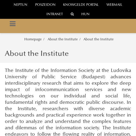
NEPTUN
POSZEIDON
KNOWGELDE PORTAL
WEBMAIL
INTRANET
HUN
INSTITUTE OF THE INFORMATION SOCIETY
UNESCO Chair on Digital Platforms for Learning Societies
Homepage
About the Institute
About the Institute
About the Institute
The Institute of the Information Society at the Ludovika
University of Public Service (Budapest) advances
interdisciplinary research that aims to explore the deep
impact of infocommunication services and new
technologies on our individual and social life,
fundamental rights and democratic public discourse. In
the Institute, researchers with diverse academic
backgrounds and practical experience work together in
order to analyze and understand the complex features
and dilemmas of the information society. The Institute
endeavors to follow the flowing reality of information,