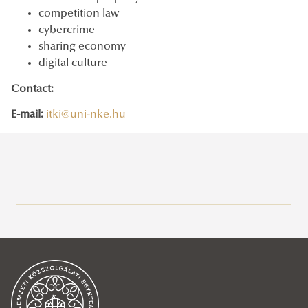
competition law
cybercrime
sharing economy
digital culture
Contact:
E-mail:
itki@uni-nke.hu
About the Institute
Researchers
Research projects
Empirical studies
Magyar